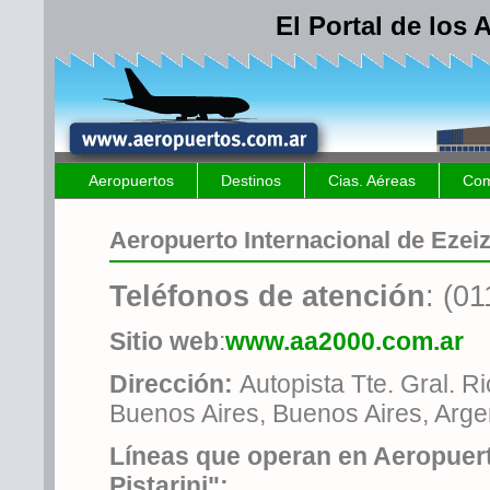
El Portal de los
Aeropuertos
Destinos
Cias. Aéreas
Com
Aeropuerto Internacional de Ezeiz
Teléfonos de atención
: (0
Sitio web
:
www.aa2000.com.ar
Dirección:
Autopista Tte. Gral. R
Buenos Aires, Buenos Aires, Arge
Líneas que operan en Aeropuert
Pistarini"
: